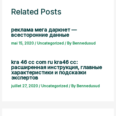
Related Posts
реклама мега даркнет —
всесторонние данные
mai 15, 2020
/
Uncategorized
/ By
Bennedusud
kra 46 cc com ru kra46 cc:
расширенная инструкция, главные
характеристики и подсказки
экспертов
juillet 27, 2020
/
Uncategorized
/ By
Bennedusud