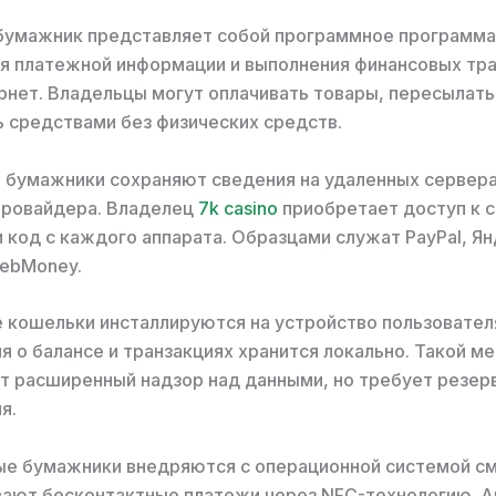
бумажник представляет собой программное программа
я платежной информации и выполнения финансовых тр
рнет. Владельцы могут оплачивать товары, пересылать
ь средствами без физических средств.
 бумажники сохраняют сведения на удаленных сервер
провайдера. Владелец
7k casino
приобретает доступ к 
и код с каждого аппарата. Образцами служат PayPal, Я
WebMoney.
 кошельки инсталлируются на устройство пользовател
 о балансе и транзакциях хранится локально. Такой м
т расширенный надзор над данными, но требует резер
я.
ые бумажники внедряются с операционной системой с
ют бесконтактные платежи через NFC-технологию. Ap