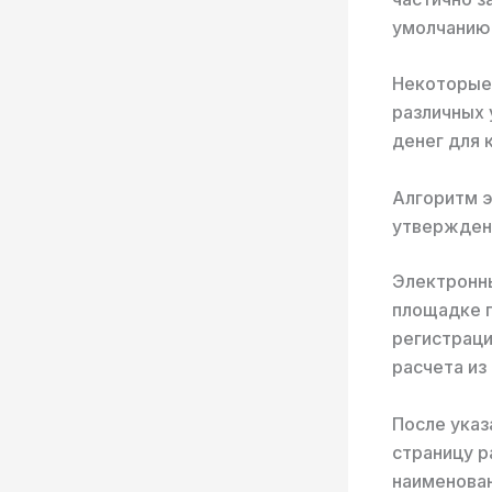
умолчанию 
Некоторые
различных
денег для 
Алгоритм э
утвержден
Электронны
площадке п
регистрац
расчета из
После указ
страницу р
наименован