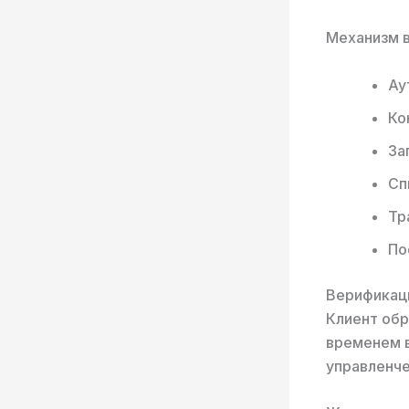
Механизм в
Ау
Ко
За
Сп
Тр
По
Верификаци
Клиент обр
временем в
управленче