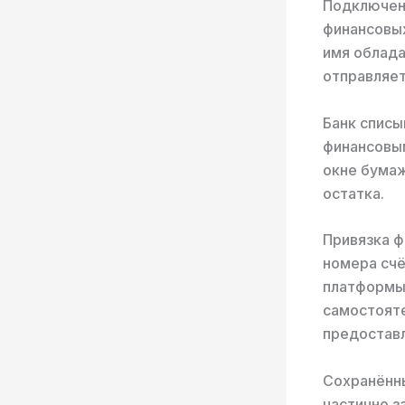
Подключени
финансовых
имя облада
отправляет
Банк списы
финансовым
окне бумаж
остатка.
Привязка ф
номера счё
платформы
самостояте
предостав
Сохранённ
частично з