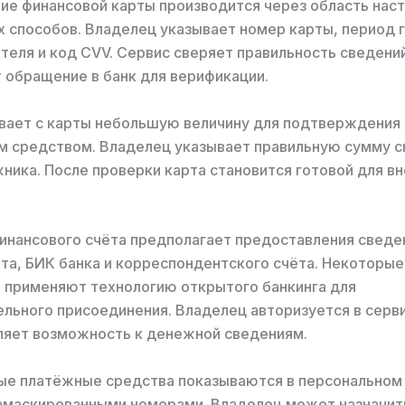
е финансовой карты производится через область нас
 способов. Владелец указывает номер карты, период 
теля и код CVV. Сервис сверяет правильность сведений
 обращение в банк для верификации.
вает с карты небольшую величину для подтверждения
 средством. Владелец указывает правильную сумму с
ника. После проверки карта становится готовой для в
инансового счёта предполагает предоставления сведе
та, БИК банка и корреспондентского счёта. Некоторые
 применяют технологию открытого банкинга для
льного присоединения. Владелец авторизуется в серви
ляет возможность к денежной сведениям.
ые платёжные средства показываются в персональном 
амаскированными номерами. Владелец может назначить