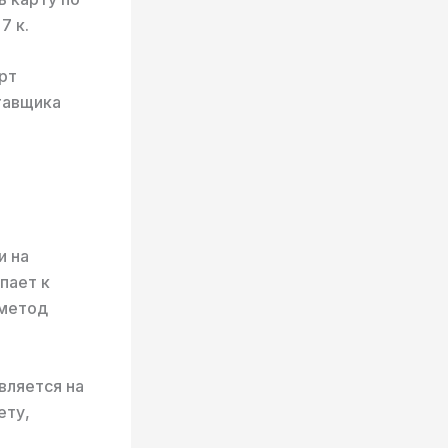
7 к.
рт
тавщика
и на
пает к
 метод
вляется на
ету,