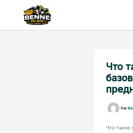
Aller
au
contenu
Что т
базов
пред
Par
Be
Что такое 