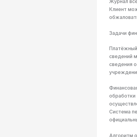
Журнал все
Клиент мож
обжаловат
Задачи фин
Платёжный
сведений 
сведения о
учреждени
Финансовая
обработки 
осуществле
Система пе
официальны
Алгоритм о