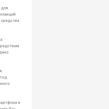
 для
анзакций
 средства
ах
средствам
ндекс
я.
етод
вного
мартфона и
ple Pay,