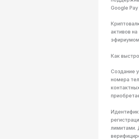
Google Pay
Криптовал
активов на
эфириумом 
Как выстро
Создание у
номера тел
контактных
приобретае
Идентифика
регистраци
лимитами. 
верифициро