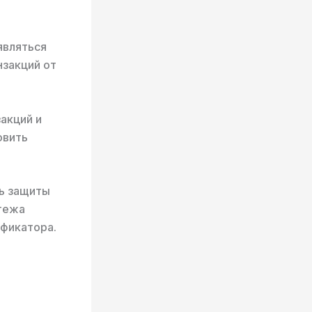
являться
нзакций от
акций и
овить
ь защиты
атежа
ификатора.