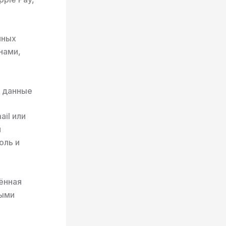
нных
нами,
и данные
il или
и
оль и
ённая
ными