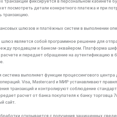
х транзакций фиксируется в персональном кабинете б
ет посмотреть детали конкретного платежа и при пот
ь транзакцию.
ансовых шлюзов и платёжных систем в выполнении оп
 шлюз является собой программное решение для отпр
между продавцом и банком-эквайером. Платформа ши
 расчете и передает обращение на аутентификацию в 
е.
 система выполняет функции процессингового центра 
операций. Visa, Mastercard и МИР устанавливают прави
ния транзакций и контролируют соблюдение стандарт
редает расчет от банка покупателя к банку торговца 7
й сайт.
бработки открывается с получения защищенных сведе