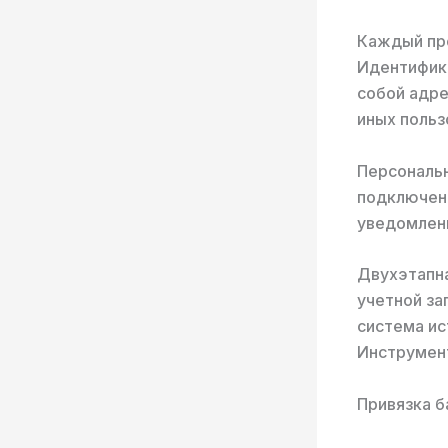
Каждый про
Идентифика
собой адре
иных польз
Персональн
подключен
уведомлени
Двухэтапн
учетной за
система ис
Инструмент
Привязка б