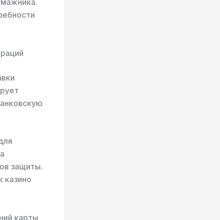
умажника.
ребности
ераций
авки
фрует
банковскую
для
ла
ов защиты.
к казино
ний карты