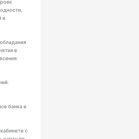
троек
годности,
 и
 обладания
нятия в
несения
ний:
се банка и
кабинете с
 карту по