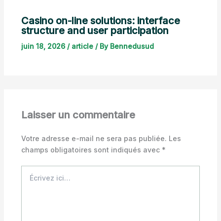
Casino on-line solutions: interface
structure and user participation
juin 18, 2026
/
article
/ By
Bennedusud
Laisser un commentaire
Votre adresse e-mail ne sera pas publiée.
Les
champs obligatoires sont indiqués avec
*
Écrivez
ici…