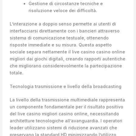
Gestione di circostanze tecniche e
risoluzione veloce dei difficoltà.
L’interazione a doppio senso permette ai utenti di
interfacciarsi direttamente con i bancieri attraverso
sistema di comunicazione testuale, ottenendo
risposte immediate e su misura. Questa aspetto
sociale separa nettamente il live casino casino online
migliori dai giochi digitali, creando rapporti autentiche
che migliorano considerevolmente la partecipazione
totale.
Tecnologia trasmissione e livello della broadcasting
La livello della trasmissione multimediale rappresenta
un componente fondamentale per il risultato positivo
del live casino migliori casino online, necessitando
architetture tecnologiche all’avanguardia. I operatori
leader utilizzano sistemi di riduzione avanzati che
preservano la standard HD minimizzando l’utilizzo