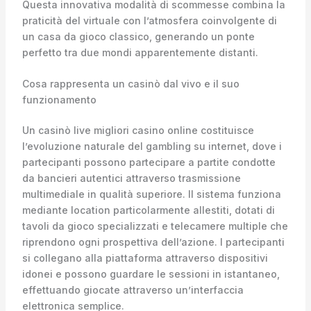
Questa innovativa modalità di scommesse combina la
praticità del virtuale con l’atmosfera coinvolgente di
un casa da gioco classico, generando un ponte
perfetto tra due mondi apparentemente distanti.
Cosa rappresenta un casinò dal vivo e il suo
funzionamento
Un casinò live migliori casino online costituisce
l’evoluzione naturale del gambling su internet, dove i
partecipanti possono partecipare a partite condotte
da bancieri autentici attraverso trasmissione
multimediale in qualità superiore. Il sistema funziona
mediante location particolarmente allestiti, dotati di
tavoli da gioco specializzati e telecamere multiple che
riprendono ogni prospettiva dell’azione. I partecipanti
si collegano alla piattaforma attraverso dispositivi
idonei e possono guardare le sessioni in istantaneo,
effettuando giocate attraverso un’interfaccia
elettronica semplice.