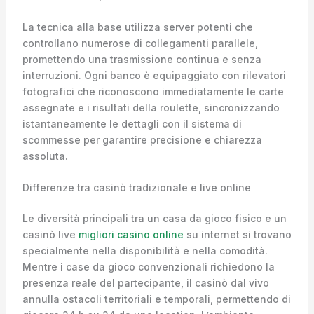
La tecnica alla base utilizza server potenti che
controllano numerose di collegamenti parallele,
promettendo una trasmissione continua e senza
interruzioni. Ogni banco è equipaggiato con rilevatori
fotografici che riconoscono immediatamente le carte
assegnate e i risultati della roulette, sincronizzando
istantaneamente le dettagli con il sistema di
scommesse per garantire precisione e chiarezza
assoluta.
Differenze tra casinò tradizionale e live online
Le diversità principali tra un casa da gioco fisico e un
casinò live
migliori casino online
su internet si trovano
specialmente nella disponibilità e nella comodità.
Mentre i case da gioco convenzionali richiedono la
presenza reale del partecipante, il casinò dal vivo
annulla ostacoli territoriali e temporali, permettendo di