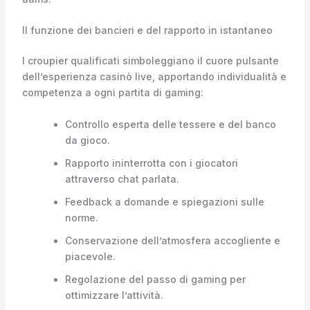
Il funzione dei bancieri e del rapporto in istantaneo
I croupier qualificati simboleggiano il cuore pulsante
dell’esperienza casinò live, apportando individualità e
competenza a ogni partita di gaming:
Controllo esperta delle tessere e del banco
da gioco.
Rapporto ininterrotta con i giocatori
attraverso chat parlata.
Feedback a domande e spiegazioni sulle
norme.
Conservazione dell’atmosfera accogliente e
piacevole.
Regolazione del passo di gaming per
ottimizzare l’attività.