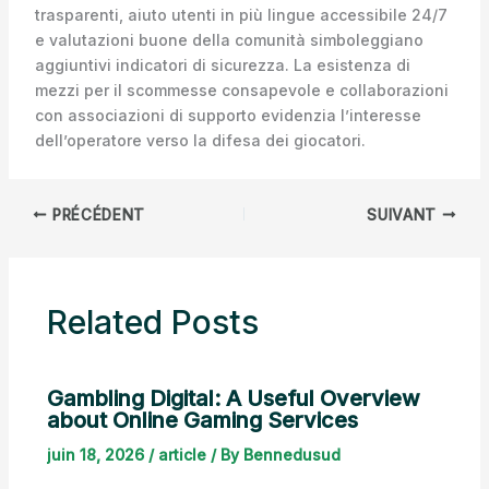
trasparenti, aiuto utenti in più lingue accessibile 24/7
e valutazioni buone della comunità simboleggiano
aggiuntivi indicatori di sicurezza. La esistenza di
mezzi per il scommesse consapevole e collaborazioni
con associazioni di supporto evidenzia l’interesse
dell’operatore verso la difesa dei giocatori.
PRÉCÉDENT
SUIVANT
Related Posts
Gambling Digital: A Useful Overview
about Online Gaming Services
juin 18, 2026
/
article
/ By
Bennedusud