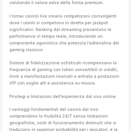
valutando il valore extra della forma premium.
I tornei casinò live creano competizioni coinvolgenti
dove i utenti si competono in diretta per jackpot
significativi. Ranking dal streaming presentano le
performance in tempo reale, introducendo un
componente agonistico che potenzia l’adrenalina del
gaming classico.
Sistemi di fidelizzazione sofisticati ricompensano la
frequenza di gaming con token convertibili in crediti,
inviti a manifestazioni riservati e entrata a postazioni
VIP con soglie alti e assistenza su misura.
Privilegi e limitazioni dell’esperienza dal vivo online
I vantaggi fondamentali del casinò dal vivo
comprendono la fruibilità 24/7 senza limitazioni
geografiche, costi di funzionamento diminuiti che si
traducono in superiori probabilità per i giocatori, e la