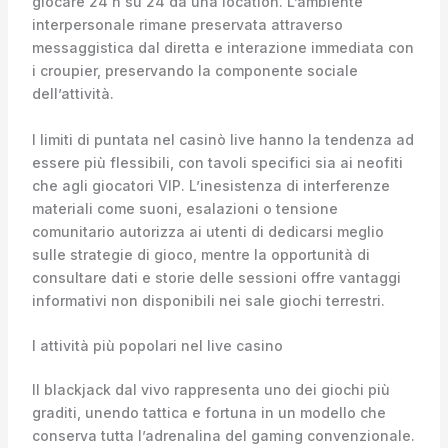
giocare 24 h su 24 da una location. L’ambiente
interpersonale rimane preservata attraverso
messaggistica dal diretta e interazione immediata con
i croupier, preservando la componente sociale
dell’attività.
I limiti di puntata nel casinò live hanno la tendenza ad
essere più flessibili, con tavoli specifici sia ai neofiti
che agli giocatori VIP. L’inesistenza di interferenze
materiali come suoni, esalazioni o tensione
comunitario autorizza ai utenti di dedicarsi meglio
sulle strategie di gioco, mentre la opportunità di
consultare dati e storie delle sessioni offre vantaggi
informativi non disponibili nei sale giochi terrestri.
I attività più popolari nel live casino
Il blackjack dal vivo rappresenta uno dei giochi più
graditi, unendo tattica e fortuna in un modello che
conserva tutta l’adrenalina del gaming convenzionale.